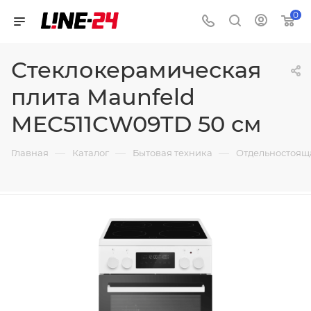
0
Стеклокерамическая
плита Maunfeld
MEC511CW09TD 50 см
—
—
—
Главная
Каталог
Бытовая техника
Отдельностоящ