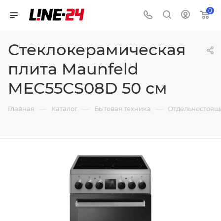
0
Стеклокерамическая
плита Maunfeld
MEC55CS08D 50 см
—
—
—
Главная
Каталог
Бытовая техника
Отдельностоящ