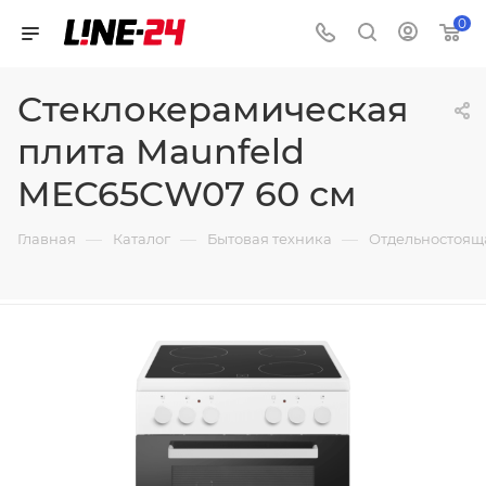
0
Стеклокерамическая
плита Maunfeld
MEC65CW07 60 см
—
—
—
Главная
Каталог
Бытовая техника
Отдельностоящ