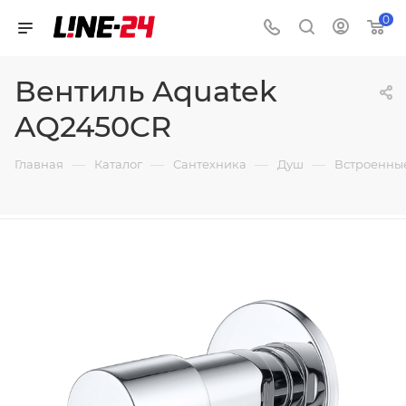
0
Вентиль Aquatek
AQ2450CR
—
—
—
—
Главная
Каталог
Сантехника
Душ
Встроенны