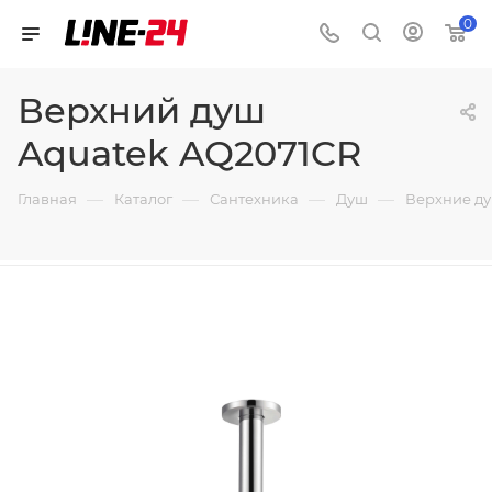
0
Верхний душ
Aquatek AQ2071CR
—
—
—
—
Главная
Каталог
Сантехника
Душ
Верхние д