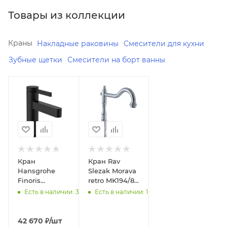
Товары из коллекции
Краны
Накладные раковины
Смесители для кухни
Зубные щетки
Смесители на борт ванны
Минимальная
В наличии
Да
цена
42670.00
Реквизиты
Смесители
В наличии
Да
общее,
Товар,
Реквизиты
00-
Кран
Кран Rav
Смесители
012322590
Hansgrohe
Slezak Morava
общее,
Finoris
retro MK194/8
Товар,
Бренд
76013670 для
для кухни
Есть в наличии: 3
Есть в наличии: 1
00-
Rav
раковины
011711030
Slezak
Бренд
42 670
₽
/шт
Размерный