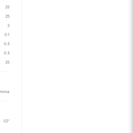
25
25
2
0.1
0.3
0.3
25
клона
1/2"