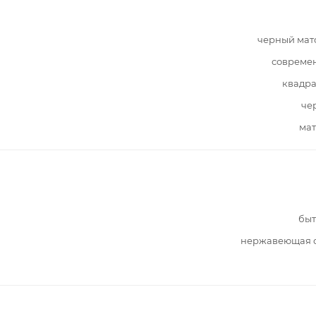
черный мат
совреме
квадра
че
мат
быт
нержавеющая с