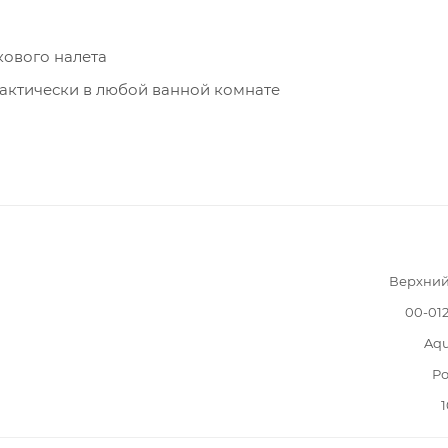
кового налета
актически в любой ванной комнате
Верхний
00-012
Aqu
Ро
1