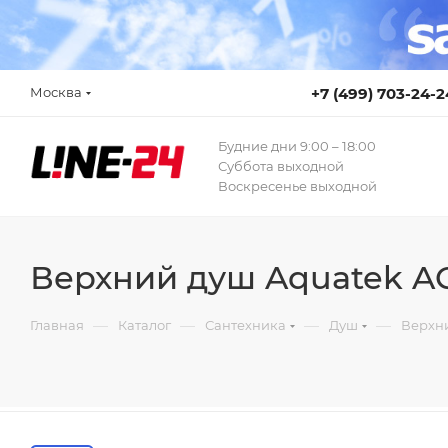
Москва
+7 (499) 703-24-2
Будние дни 9:00 – 18:00
Суббота выходной
Воскресенье выходной
Верхний душ Aquatek 
—
—
—
—
Главная
Каталог
Сантехника
Душ
Верхн