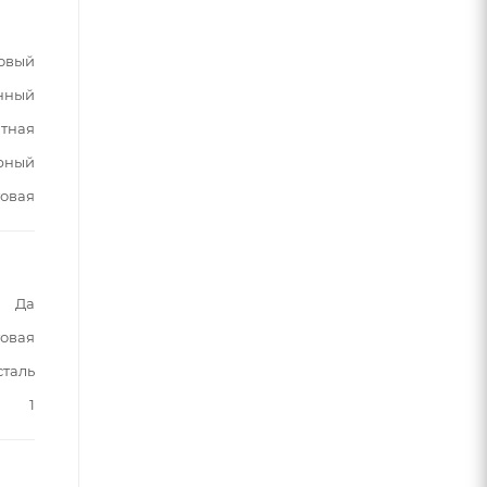
овый
нный
тная
рный
овая
Да
овая
таль
1