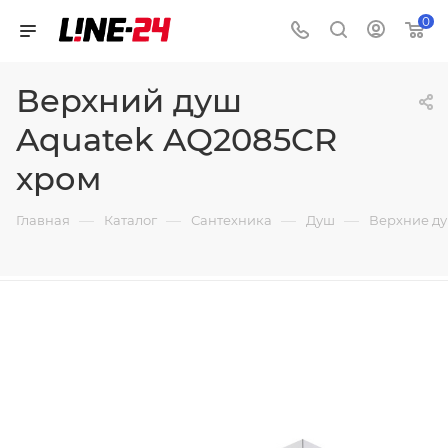
0
Верхний душ
Aquatek AQ2085CR
хром
—
—
—
—
Главная
Каталог
Сантехника
Душ
Верхние д