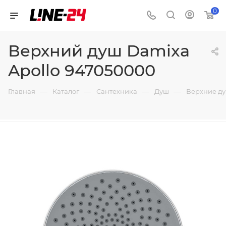
0
Верхний душ Damixa
Apollo 947050000
—
—
—
—
Главная
Каталог
Сантехника
Душ
Верхние д