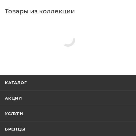
Товары из коллекции
Душевые лейки
Верхние души
Гигиенические души
Душевые комплекты
Душевые стойки
Акриловые ванны
Минимальная цена
1244.12
Реквизиты
Душ, Товар, 00-00096860, 0.8
Бренд
Oras
Код товара
00-00096860
Максимальная цена
1847.80