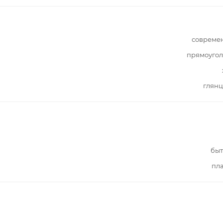
совреме
прямоугол
глянц
быт
пл