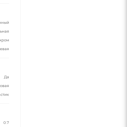
нный
ьная
хром
евая
Да
овая
астик
0.7