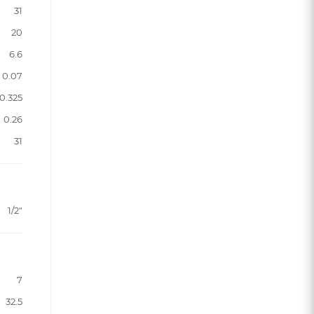
31
20
6.6
0.07
0.325
0.26
31
1/2"
7
32.5