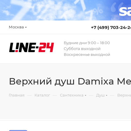
Москва
+7 (499) 703-24-2
Будние дни 9:00 – 18:00
Суббота выходной
Воскресенье выходной
Верхний душ Damixa Me
—
—
—
—
Главная
Каталог
Сантехника
Душ
Верхн