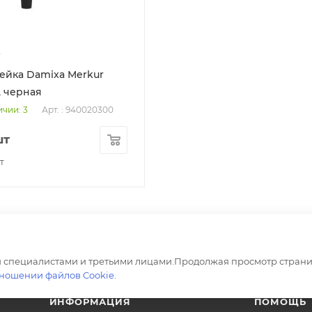
5
ая цена
ейка Damixa Merkur
, черная
Арт. : 940020300
ичии: 3
шт
ет
ейка
ный
 специалистами и третьими лицами.Продолжая просмотр страни
тношении файлов Cookie
.
ИНФОРМАЦИЯ
ПОМОЩЬ