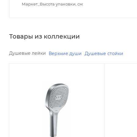
Маркет_Высота упаковки, см
Товары из коллекции
Душевые лейки
Верхние души
Душевые стойки
Минимальная цена
Минимальна
4990.00
5028.80
Реквизиты
В наличии
Душ, Товар, 00-01187257,
Да
0.4
Реквизиты
Душ, Товар,
Бренд
Damixa
0.4
Код товара
Бренд
00-01187257
Damixa