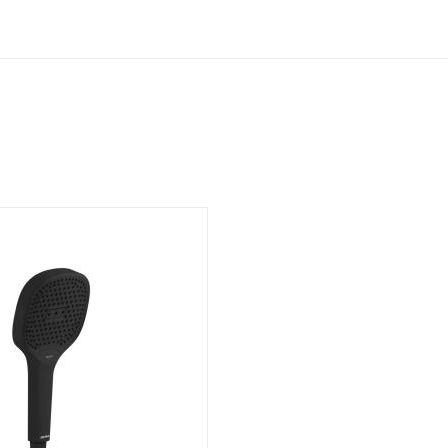
я цена
 00-01187285,