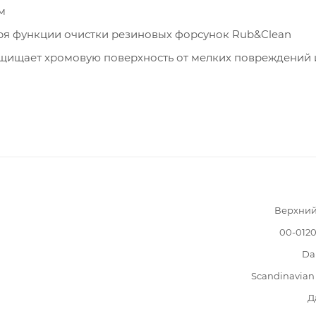
м
ря функции очистки резиновых форсунок Rub&Clean
щищает хромовую поверхность от мелких повреждений 
Верхний
00-012
Da
Scandinavian
Д