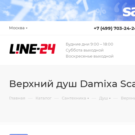
Москва
+7 (499) 703-24-2
Будние дни 9:00 – 18:00
Суббота выходной
Воскресенье выходной
Верхний душ Damixa Sca
—
—
—
—
Главная
Каталог
Сантехника
Душ
Верхн