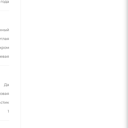
 года
нный
углая
хром
евая
Да
овая
астик
1