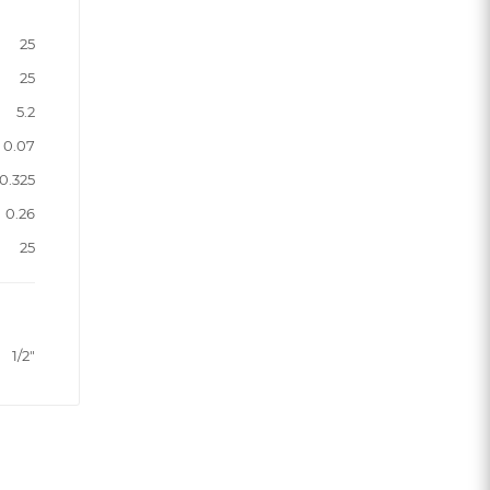
25
25
5.2
0.07
0.325
0.26
25
1/2"