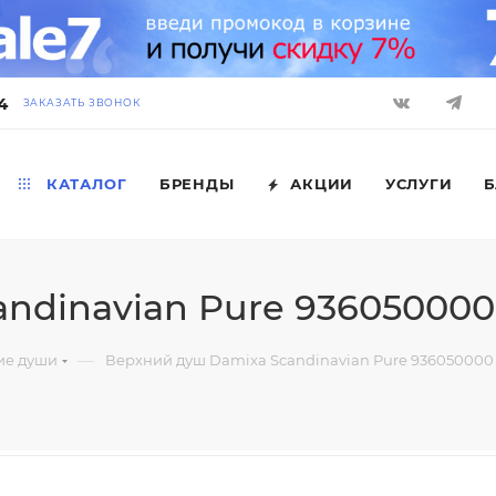
4
ЗАКАЗАТЬ ЗВОНОК
КАТАЛОГ
БРЕНДЫ
АКЦИИ
УСЛУГИ
Б
ndinavian Pure 936050000
—
ие души
Верхний душ Damixa Scandinavian Pure 936050000