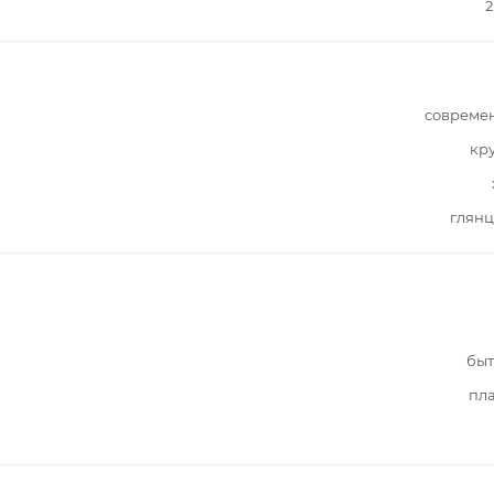
2
совреме
кр
глянц
быт
пл