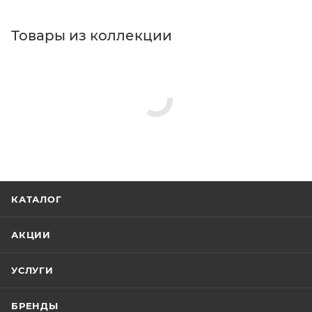
Товары из коллекции
Душевые гарнитуры
Душевые лейки
Верхние души
Душевые стойки
Минимальная цена
8004.97
Реквизиты
Душ, Товар, 00-00005021, 1.7
Бренд
Hansgrohe
Код товара
00-00005021
Максимальная цена
9218.52
Серия