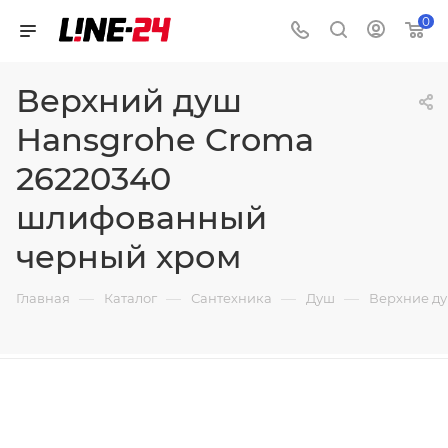
0
Верхний душ
Hansgrohe Croma
26220340
шлифованный
черный хром
—
—
—
—
Главная
Каталог
Сантехника
Душ
Верхние д