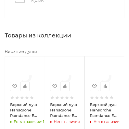
15,4 мб
Товары из коллекции
Верхние души
Минимальная
Минимальная
Минимальная
цена
цена
цена
29412.99
30135.83
75000.00
В наличии
Реквизиты
Реквизиты
Да
Душ,
Душ,
Товар,
Товар,
Реквизиты
00-
00-
Верхний душ
Верхний душ
Верхний душ
Душ,
00017502,
01107924,
Hansgrohe
Hansgrohe
Hansgrohe
Товар,
4.62
4.62
Raindance E
Raindance E
Raindance E
00-
180 1jet
240 1jet
300 1jet
Есть в наличии: 1
Нет в наличии
Нет в наличии
00017506,
Бренд
Бренд