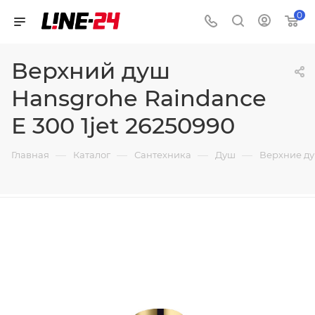
0
Верхний душ
Hansgrohe Raindance
E 300 1jet 26250990
—
—
—
—
Главная
Каталог
Сантехника
Душ
Верхние д