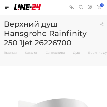
0
Верхний душ
Hansgrohe Rainfinity
250 1jet 26226700
—
—
—
—
Главная
Каталог
Сантехника
Душ
Верхние д