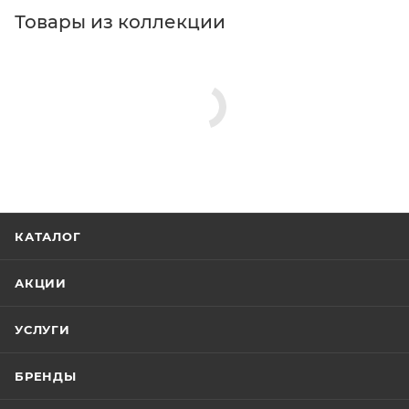
Товары из коллекции
Душевые лейки
Душевые гарнитуры
Полки в ванную комнату
Шланговые подключения
Верхние души
Минимальная цена
6813.00
В наличии
Да
Реквизиты
Душ, Товар, 00-01105883, 0.8
Бренд
Hansgrohe
Код товара
00-01105883
Максимальная цена