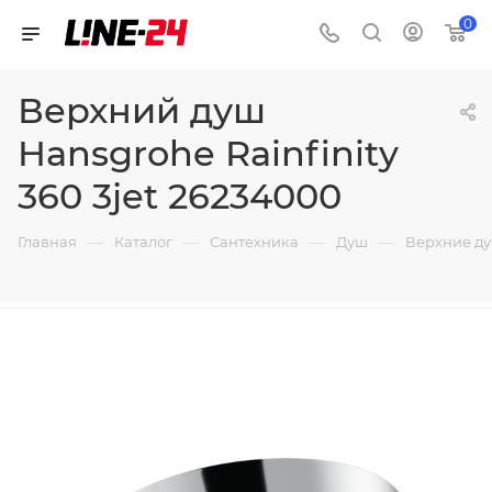
0
Верхний душ
Hansgrohe Rainfinity
360 3jet 26234000
—
—
—
—
Главная
Каталог
Сантехника
Душ
Верхние д