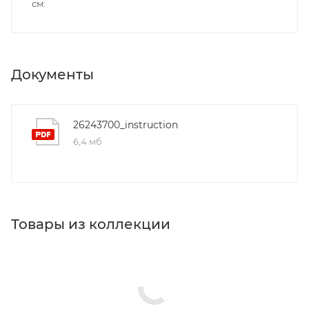
см
Документы
26243700_instruction
6,4 мб
Товары из коллекции
Душевые лейки
Душевые гарнитуры
Полки в ванную комнату
Шланговые подключения
Верхние души