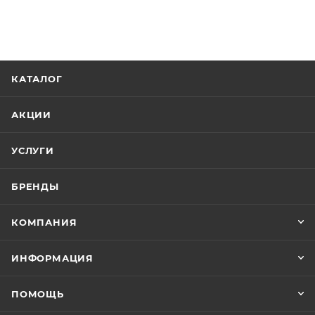
Минимальная цена
6813.00
В наличии
Да
Реквизиты
Душ, Товар, 00-01105883, 0.8
Бренд
Hansgrohe
Код товара
00-01105883
Максимальная цена
19650.59
Серия
Rainfinity
Страна
Германия