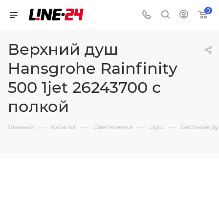
0
Верхний душ
Hansgrohe Rainfinity
500 1jet 26243700 с
полкой
—
—
—
—
Главная
Каталог
Сантехника
Душ
Верхние д