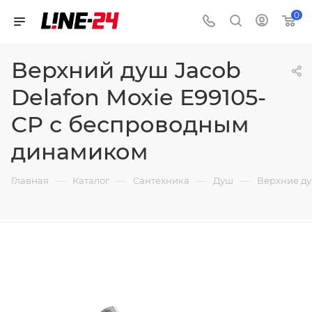
0
Верхний душ Jacob
Delafon Moxie E99105-
CP с беспроводным
динамиком
—
—
—
—
Главная
Каталог
Сантехника
Душ
Верхние д