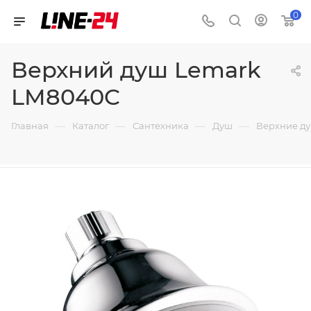
0
Верхний душ Lemark
LM8040C
—
—
—
—
Главная
Каталог
Сантехника
Душ
Верхние д