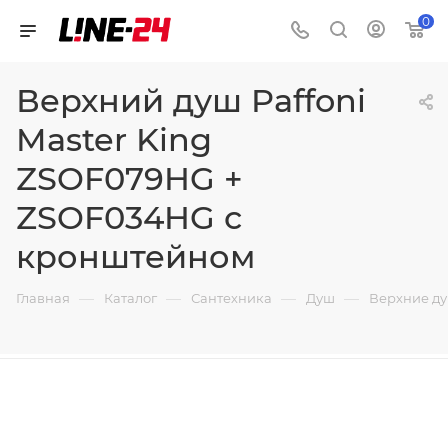
0
Верхний душ Paffoni
Master King
ZSOF079HG +
ZSOF034HG с
кронштейном
—
—
—
—
Главная
Каталог
Сантехника
Душ
Верхние д