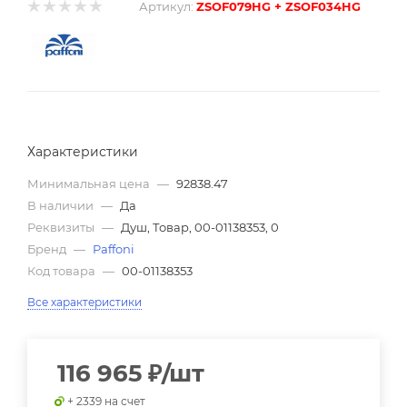
Артикул:
ZSOF079HG + ZSOF034HG
Характеристики
Минимальная цена
—
92838.47
В наличии
—
Да
Реквизиты
—
Душ, Товар, 00-01138353, 0
Бренд
—
Paffoni
Код товара
—
00-01138353
Все характеристики
116 965
₽
/шт
+ 2339 на счет