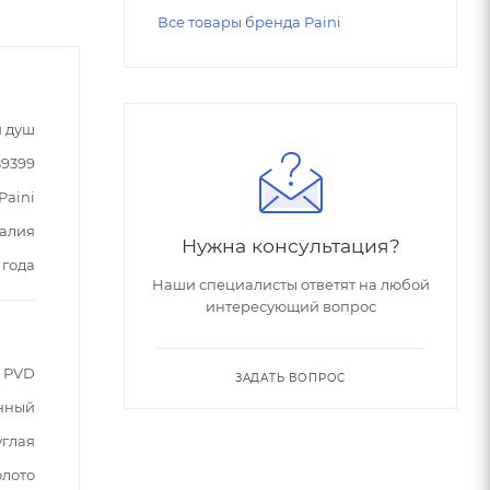
Все товары бренда Paini
 душ
89399
Paini
алия
Нужна консультация?
 года
Наши специалисты ответят на любой
интересующий вопрос
о PVD
ЗАДАТЬ ВОПРОС
нный
углая
олото