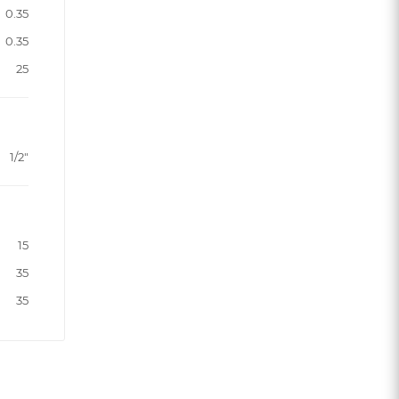
0.35
0.35
25
1/2"
15
35
35