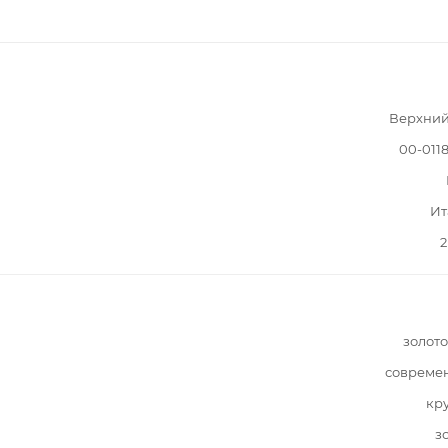
Верхний
00-011
Ит
2
золот
совреме
кр
з