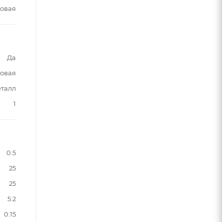
овая
Да
овая
талл
1
0.5
25
25
5.2
0.15