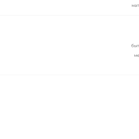
мат
быт
ме