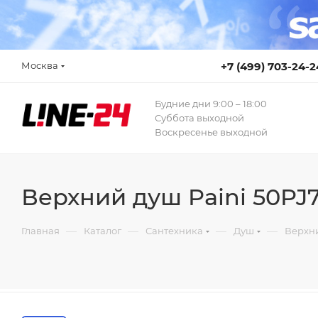
Москва
+7 (499) 703-24-2
Будние дни 9:00 – 18:00
Суббота выходной
Воскресенье выходной
Верхний душ Paini 50PJ
—
—
—
—
Главная
Каталог
Сантехника
Душ
Верхн