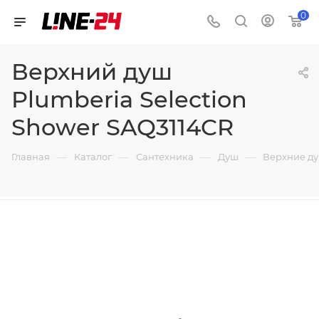
0
Верхний душ
Plumberia Selection
Shower SAQ3114CR
—
—
—
—
Главная
Каталог
Сантехника
Душ
Верхние д