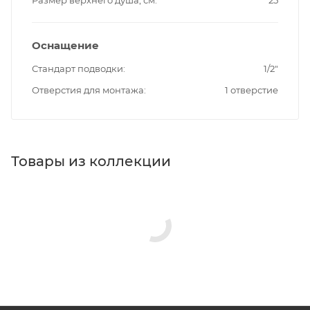
Оснащение
Стандарт подводки
1/2"
Отверстия для монтажа
1 отверстие
Товары из коллекции
Держатели для душа
Душевые гарнитуры
Верхние души
Минимальная цена
7078.00
Реквизиты
Душ, Товар, 00-012129640