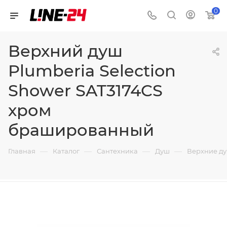
0
Верхний душ
Plumberia Selection
Shower SAT3174CS
хром
брашированный
—
—
—
—
Главная
Каталог
Сантехника
Душ
Верхние д