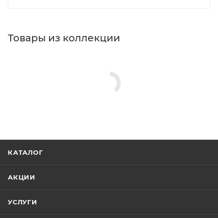
Товары из коллекции
Держатели для душа
Душевые гарнитуры
Верхние души
Минимальная цена
7078.00
Реквизиты
Душ, Товар, 00-012129640
Бренд
Plumberia Selection
Код товара
00-01212964
Максимальная цена
7078.00