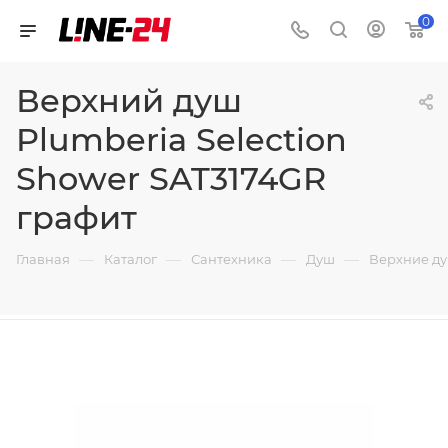
0
Верхний душ
Plumberia Selection
Shower SAT3174GR
графит
—
—
—
—
Главная
Каталог
Сантехника
Душ
Верхние д