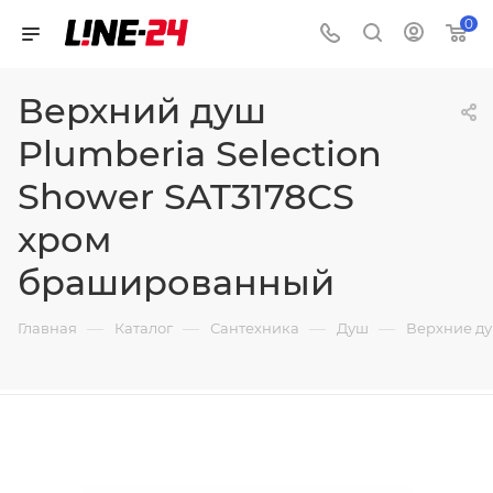
0
Верхний душ
Plumberia Selection
Shower SAT3178CS
хром
брашированный
—
—
—
—
Главная
Каталог
Сантехника
Душ
Верхние д