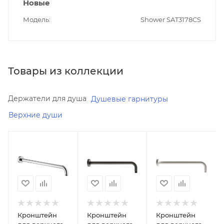
Новые
Модель
Shower SAT3178CS
Товары из коллекции
Держатели для душа
Душевые гарнитуры
Верхние души
Минимальная
Минимальная
Минимальная
цена
цена
цена
7078.00
9142.00
9142.00
Реквизиты
Реквизиты
Реквизиты
Душ,
Душ,
Душ,
Товар,
Товар,
Товар,
00-
00-
00-
Кронштейн
Кронштейн
Кронштейн
012129640
012129670
012129630