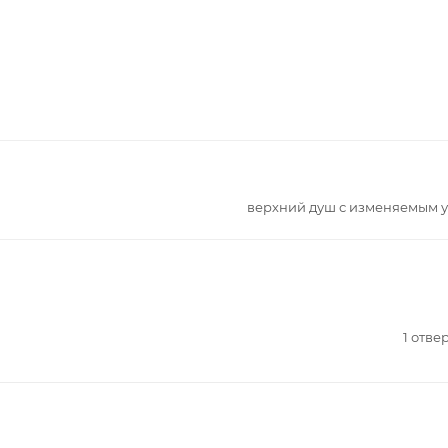
верхний душ с изменяемым 
1 отве