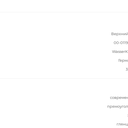
Верхний
00-011
WasserK
Герм
3
совреме
прямоугол
глянц