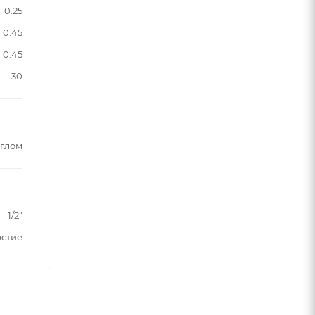
0.25
0.45
0.45
30
углом
1/2"
рстие