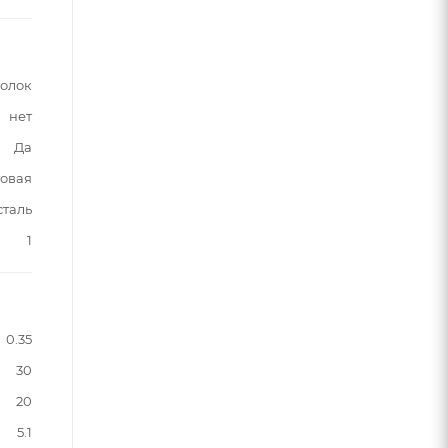
толок
нет
Да
овая
таль
1
0.35
30
20
5.1