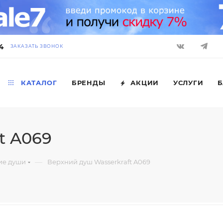
4
ЗАКАЗАТЬ ЗВОНОК
КАТАЛОГ
БРЕНДЫ
АКЦИИ
УСЛУГИ
Б
t A069
—
ие души
Верхний душ Wasserkraft A069