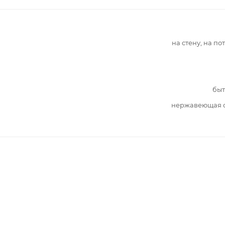
на стену, на по
быт
нержавеющая с