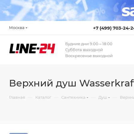
Москва
+7 (499) 703-24-2
Будние дни 9:00 – 18:00
Суббота выходной
Воскресенье выходной
Верхний душ Wasserkraf
—
—
—
—
Главная
Каталог
Сантехника
Душ
Верхн