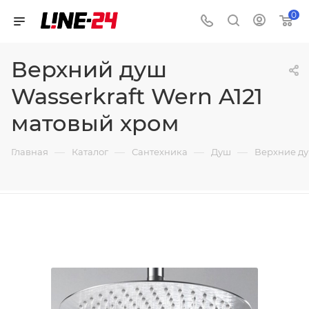
0
Верхний душ
Wasserkraft Wern A121
матовый хром
—
—
—
—
Главная
Каталог
Сантехника
Душ
Верхние д