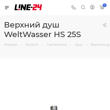
0
Верхний душ
WeltWasser HS 25S
—
—
—
—
Главная
Каталог
Сантехника
Душ
Верхние д