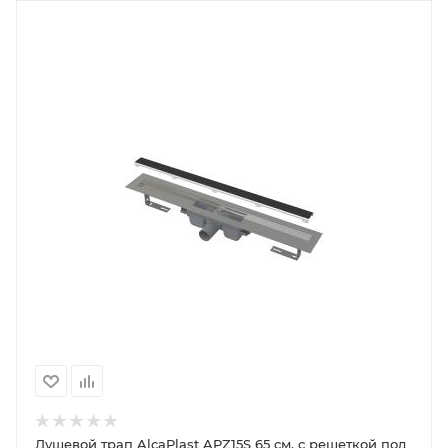
Душевой трап AlcaPlast APZ15S 65 см, с решеткой под