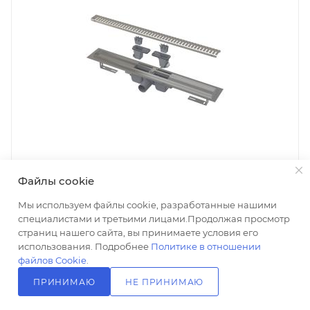
Файлы cookie
Мы используем файлы cookie, разработанные нашими
специалистами и третьими лицами.Продолжая просмотр
Душевой трап AlcaPlast APZ1SMART-LINE-550 55 см
страниц нашего сайта, вы принимаете условия его
Нет в наличии
использования. Подробнее
Политике в отношении
36 578
₽
файлов Cookie
.
+ 732 на счет
ПРИНИМАЮ
НЕ ПРИНИМАЮ
В КОРЗИНУ