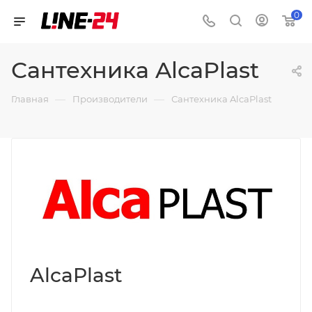
0
Сантехника AlcaPlast
—
—
Главная
Производители
Сантехника AlcaPlast
AlcaPlast