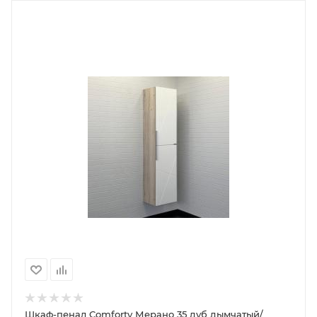
Шкаф-пенал Comforty Мерано 35 дуб дымчатый/