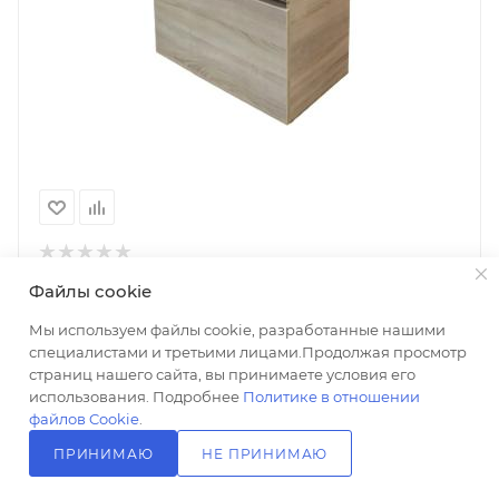
Тумба с раковиной Comforty Тромсе 80 дуб сонома
Файлы cookie
Нет в наличии
Мы используем файлы cookie, разработанные нашими
25 300
₽
специалистами и третьими лицами.Продолжая просмотр
+ 506 на счет
страниц нашего сайта, вы принимаете условия его
использования. Подробнее
Политике в отношении
В КОРЗИНУ
файлов Cookie
.
ПРИНИМАЮ
НЕ ПРИНИМАЮ