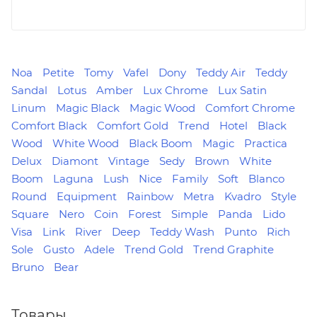
Noa
Petite
Tomy
Vafel
Dony
Teddy Air
Teddy
Sandal
Lotus
Amber
Lux Chrome
Lux Satin
Linum
Magic Black
Magic Wood
Comfort Chrome
Comfort Black
Comfort Gold
Trend
Hotel
Black
Wood
White Wood
Black Boom
Magic
Practica
Delux
Diamont
Vintage
Sedy
Brown
White
Boom
Laguna
Lush
Nice
Family
Soft
Blanco
Round
Equipment
Rainbow
Metra
Kvadro
Style
Square
Nero
Coin
Forest
Simple
Panda
Lido
Visa
Link
River
Deep
Teddy Wash
Punto
Rich
Sole
Gusto
Adele
Trend Gold
Trend Graphite
Bruno
Bear
Товары