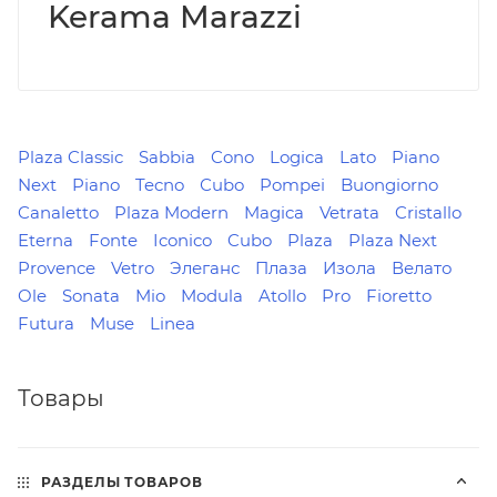
Kerama Marazzi
Plaza Classic
Sabbia
Cono
Logica
Lato
Piano
Next
Piano
Tecno
Сubo
Pompei
Buongiorno
Canaletto
Plaza Modern
Magica
Vetrata
Cristallo
Eterna
Fonte
Iconico
Cubo
Plaza
Plaza Next
Provence
Vetro
Элеганс
Плаза
Изола
Велато
Ole
Sonata
Mio
Modula
Atollo
Pro
Fioretto
Futura
Muse
Linea
Товары
РАЗДЕЛЫ ТОВАРОВ