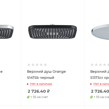
ge
Верхний душ Orange
Верхний 
S14TSb черный
S13TScr х
Нет в наличии
Нет в нал
2 726.40
₽
2 726.4
+ 55 на счет
+ 55 на сч