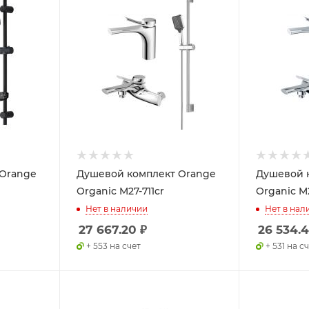
 Orange
Душевой комплект Orange
Душевой 
Organic M27-711cr
Organic M2
Нет в наличии
Нет в нал
27 667.20
₽
26 534.
+ 553 на счет
+ 531 на с