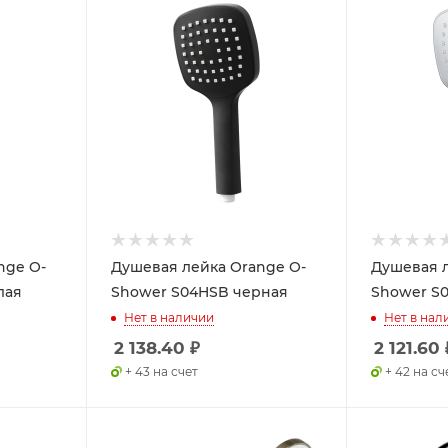
nge O-
Душевая лейка Orange O-
Душевая л
лая
Shower S04HSB черная
Shower S
Нет в наличии
Нет в нал
2 138.40
₽
2 121.60
+ 43 на счет
+ 42 на сч