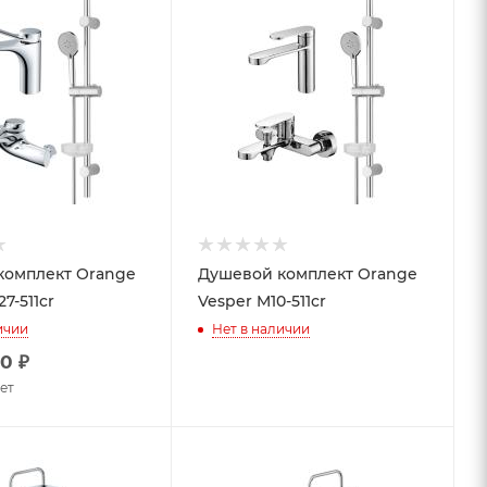
комплект Orange
Душевой комплект Orange
7-511cr
Vesper M10-511cr
ичии
Нет в наличии
40
₽
чет