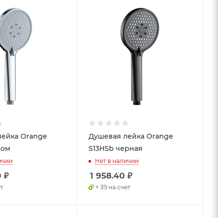
лейка Orange
Душевая лейка Orange
ром
S13HSb черная
ичии
Нет в наличии
0
₽
1 958.40
₽
ет
+ 39 на счет