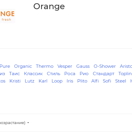
Orange
Pure
Organic
Thermo
Vesper
Gauss
O-Shower
Arist
из
Таис
Классик
Стиль
Роса
Рио
Стандарт
Topli
tos
Kristi
Lutz
Karl
Loop
Iris
Plito
Alfi
Sofi
Steel
возрастание)