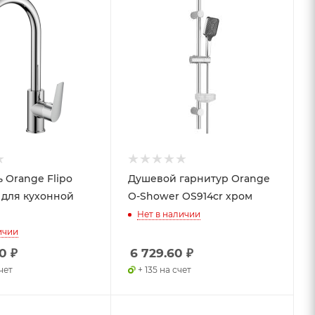
 Orange Flipo
Душевой гарнитур Orange
 для кухонной
O-Shower OS914cr хром
Нет в наличии
ичии
80
₽
6 729.60
₽
чет
+ 135 на счет