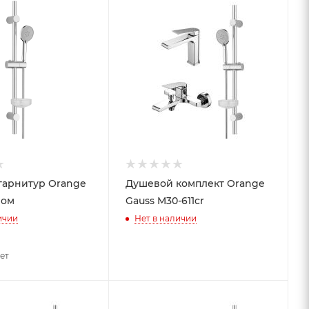
гарнитур Orange
Душевой комплект Orange
ром
Gauss M30-611cr
ичии
Нет в наличии
чет