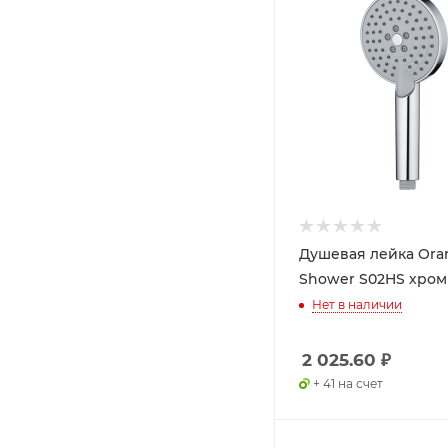
Душевая лейка Ora
Shower S02HS хром
Нет в наличии
2 025.60
₽
+ 41 на счет