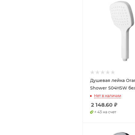
Душевая лейка Ora
Shower S04HSW бе
Нет в наличии
2 148.60
₽
+ 43 на счет