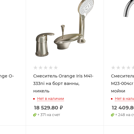
nge O-
Смеситель Orange Iris M41-
Смеситель
333ni на борт ванны,
M23-004cr
никель
мойки
Нет в наличии
Нет в нал
18 529.80
₽
12 409.
+ 371 на счет
+ 248 на с