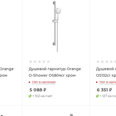
 Orange
Душевой гарнитур Orange
Душевой 
хром
O-Shower OS804cr хром
OS132cr х
Нет в наличии
Нет в нал
5 088
₽
6 351
₽
+ 102 на счет
+ 127 на с