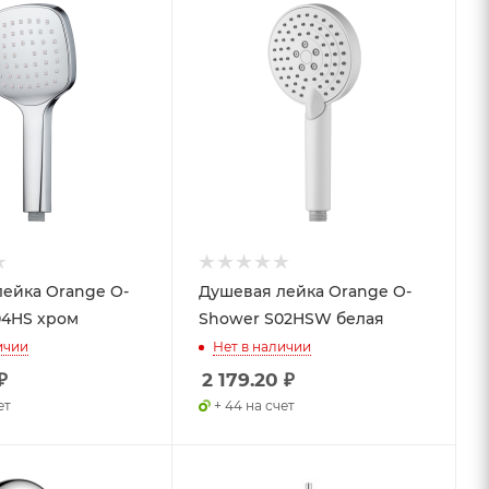
ейка Orange O-
Душевая лейка Orange O-
04HS хром
Shower S02HSW белая
ичии
Нет в наличии
₽
2 179.20
₽
ет
+ 44 на счет