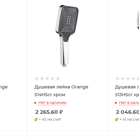
nge
Душевая лейка Orange
Душевая 
S14HScr хром
S13HScr х
Нет в наличии
Нет в нал
2 265.60
₽
2 046.6
+ 45 на счет
+ 41 на сч