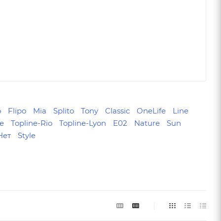
o
Flipo
Mia
Splito
Tony
Classic
OneLife
Line
ne
Topline-Rio
Topline-Lyon
E02
Nature
Sun
Нет
Style