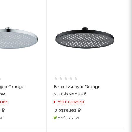
душ Orange
Верхний душ Orange
ром
S13TSb черный
ичии
Нет в наличии
0
₽
2 209.80
₽
ет
+ 44 на счет