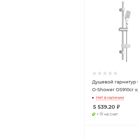
Душевой гарнитур
O-Shower OS910cr 
Нет в наличии
5 539.20
₽
+ 111 на счет