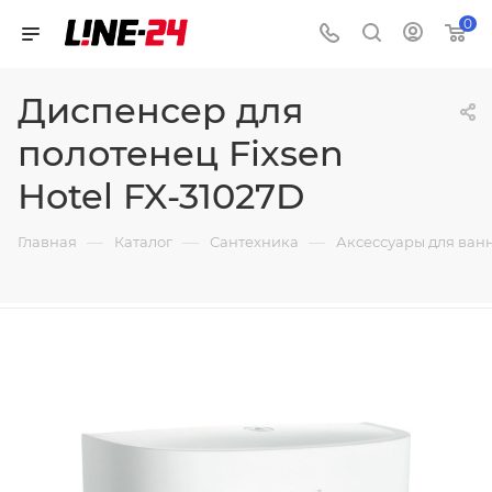
0
Диспенсер для
полотенец Fixsen
Hotel FX-31027D
—
—
—
Главная
Каталог
Сантехника
Аксессуары для ван