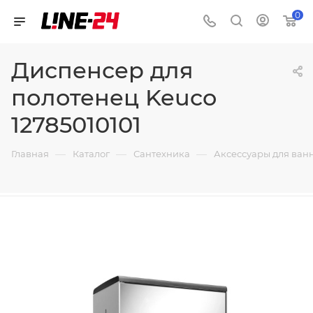
0
Диспенсер для
полотенец Keuco
12785010101
—
—
—
Главная
Каталог
Сантехника
Аксессуары для ван