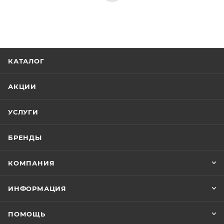
Уголки ограждение, паддоны, Товар, 00-
012066260
Бренд
Cezares
Код товара
00-01206539
Серия
Liberta
Страна
Италия
Гарантия
3 года
Тип товара
Душевая перегородка
Стиль
современный
Душевая перегородка Cezares LIBERTA-L-1-80-120-C-Cr
Форма
Нет в наличии
прямоугольная