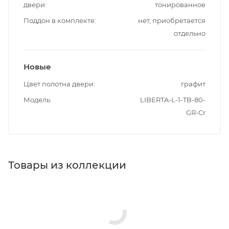
двери
тонированное
Поддон в комплекте
нет, приобретается
отдельно
Новые
Цвет полотна двери
графит
Модель
LIBERTA-L-1-TB-80-
GR-Cr
Товары из коллекции
Душевые перегородки
Шторки на ванну
Реквизиты
Уголки ограждение, паддоны, Товар, 00-