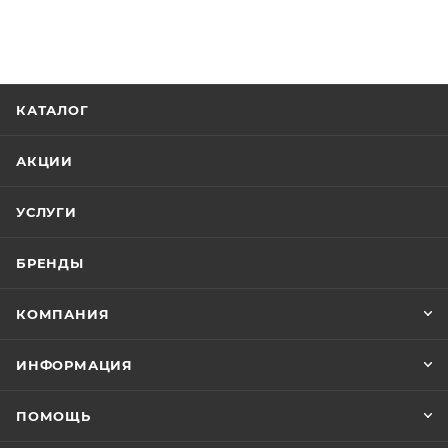
012066260
Бренд
Cezares
Код товара
00-01206539
Серия
Liberta
Страна
Италия
Гарантия
3 года
Тип товара
Душевая перегородка
Стиль
современный
Душевая перегородка Cezares LIBERTA-L-1-80-120-C-Cr
Форма
Нет в наличии
прямоугольная