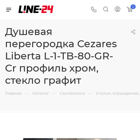
0
Душевая
перегородка Cezares
Liberta L-1-TB-80-GR-
Cr профиль хром,
стекло графит
—
—
—
Главная
Каталог
Сантехника
Уголки, ограждения