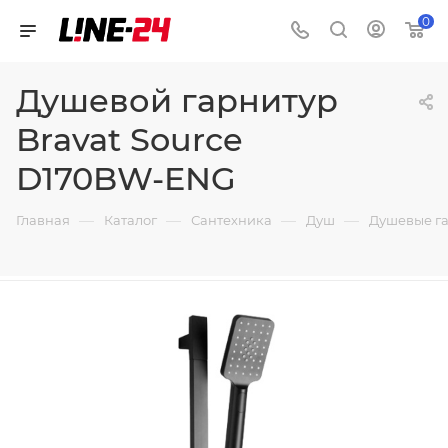
0
Душевой гарнитур
Bravat Source
D170BW-ENG
—
—
—
—
Главная
Каталог
Сантехника
Душ
Душевые г