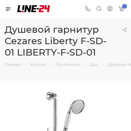
0
Душевой гарнитур
Cezares Liberty F-SD-
01 LIBERTY-F-SD-01
—
—
—
—
Главная
Каталог
Сантехника
Душ
Душевые г