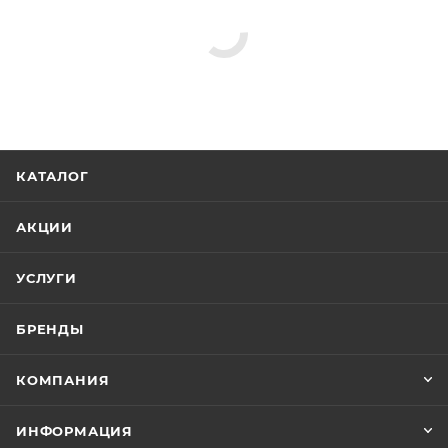
Полотенцедержатели
Дозаторы
Держатели для бумаги
Стаканы для ванной
Минимальная цена
4434.70
Реквизиты
Аксессуары для ванной, Товар, 00-011109440
Бренд
Cezares
Код товара
00-01110944
Максимальная цена
4795.02
Серия
Olimp
Страна
Италия