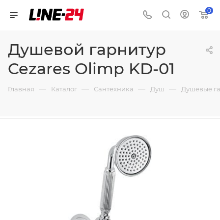
0
Душевой гарнитур
Cezares Olimp KD-01
—
—
—
—
Главная
Каталог
Сантехника
Душ
Душевые г