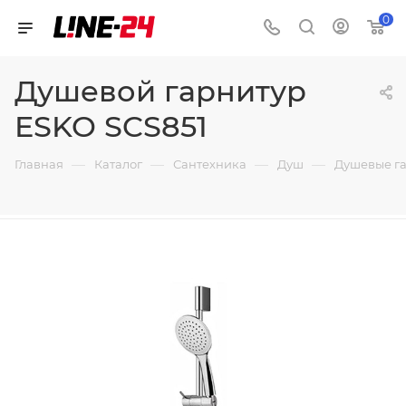
0
Душевой гарнитур
ESKO SCS851
—
—
—
—
Главная
Каталог
Сантехника
Душ
Душевые г