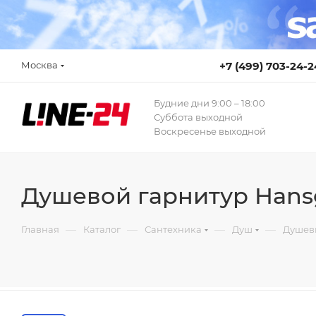
Москва
+7 (499) 703-24-2
Будние дни 9:00 – 18:00
Суббота выходной
Воскресенье выходной
Душевой гарнитур Hansg
—
—
—
—
Главная
Каталог
Сантехника
Душ
Душев