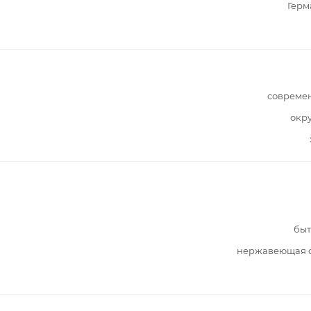
Герм
совреме
окр
быт
нержавеющая с