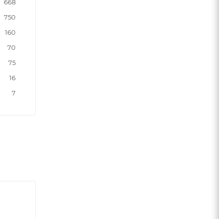
668
750
160
70
75
16
7
Минимальная цена
Мини
13360.00
15120