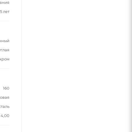
ания
5 лет
нный
углая
хром
160
овая
таль
4,00