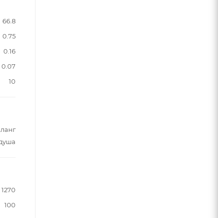
66.8
0.75
0.16
0.07
10
шланг
 душа
1270
100