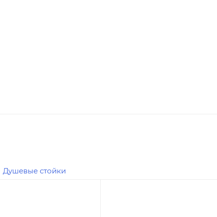
Душевые стойки
я цена
Минимальная цена
12900.00