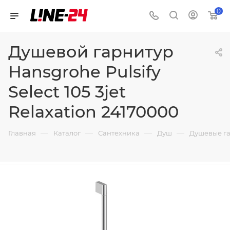
0
Душевой гарнитур
Hansgrohe Pulsify
Select 105 3jet
Relaxation 24170000
—
—
—
—
Главная
Каталог
Сантехника
Душ
Душевые г