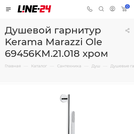
0
Душевой гарнитур
Kerama Marazzi Ole
69456KM.21.018 хром
—
—
—
—
Главная
Каталог
Сантехника
Душ
Душевые г