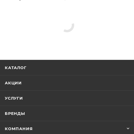
Шланговые подключения
Душевые гарнитуры
Скрытые части
Гигиенические души
Держатели для душа
Душевые стойки
Верхние души
Минимальная цена
5806.47
Реквизиты
Душ, Товар, 00-011845350
Бренд
Kerama Marazzi
Код товара
00-01184535
Максимальная цена
6752.00
Серия