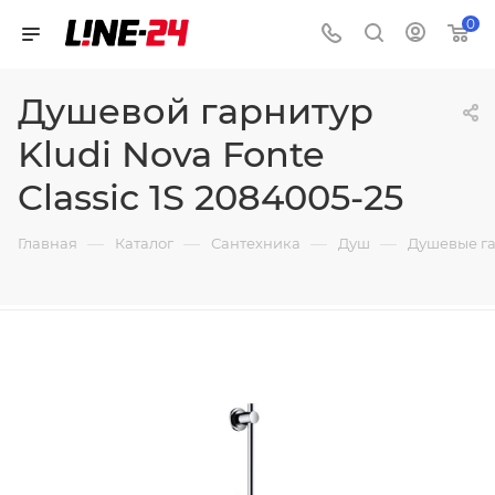
0
Душевой гарнитур
Kludi Nova Fonte
Classic 1S 2084005-25
—
—
—
—
Главная
Каталог
Сантехника
Душ
Душевые г