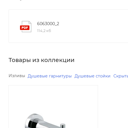
6063000_2
114,2 кб
Товары из коллекции
Изливы
Душевые гарнитуры
Душевые стойки
Скрыт
Реквизиты
Душ, Товар, 00-012277090
Бренд
KLUDI
Код товара