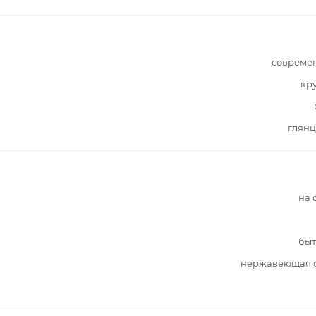
совреме
кр
глянц
на 
быт
нержавеющая с