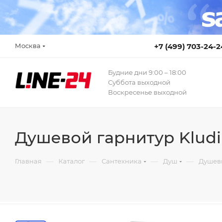
Москва
+7 (499) 703-24-2
Будние дни 9:00 – 18:00
Суббота выходной
Воскресенье выходной
Душевой гарнитур Kludi
—
—
—
—
Главная
Каталог
Сантехника
Душ
Душев