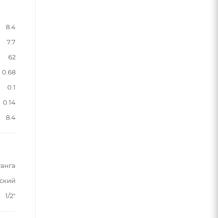
8.4
7.7
62
0.68
0.1
0.14
8.4
танга
ский
1/2"