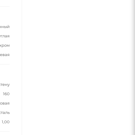
нный
углая
хром
евая
стену
160
овая
таль
1,00