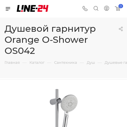
0
Душевой гарнитур
Orange O-Shower
OS042
—
—
—
—
Главная
Каталог
Сантехника
Душ
Душевые г