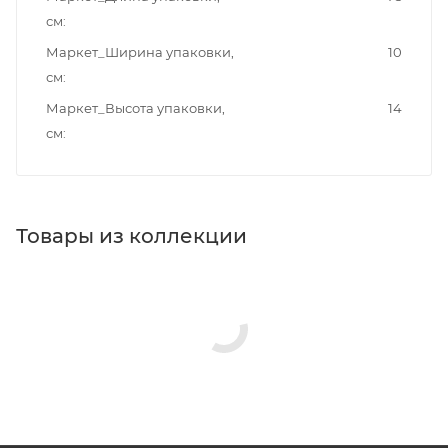
см
Маркет_Ширина упаковки,
10
см
Маркет_Высота упаковки,
14
см
Товары из коллекции
Душевые лейки
Душевые гарнитуры
Душевые стойки
Минимальная цена
730.00
Реквизиты
Душ, Товар, 00-011334040