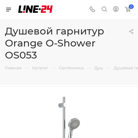
0
Душевой гарнитур
Orange O-Shower
OS053
—
—
—
—
Главная
Каталог
Сантехника
Душ
Душевые г