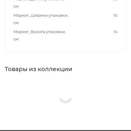
см
Маркет_Ширина упаковки,
10
см
Маркет_Высота упаковки,
14
см
Товары из коллекции
Душевые лейки
Душевые гарнитуры
Душевые стойки
Минимальная цена
730.00
Реквизиты
Душ, Товар, 00-011334040