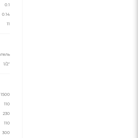
0.1
0.14
11
атель
1/2"
1500
110
230
110
300