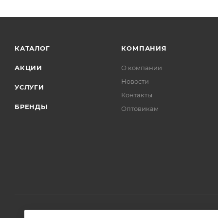
Серия
Style
Страна
Германия
Гарантия
2 года
Тип товара
Кнопка смыва
Стиль
современный
Ширина, см
24
Глубина, см
1.2
Высота, см
16
Базовая единица
шт