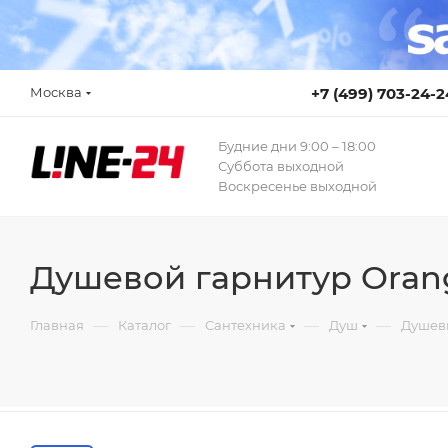
Москва
+7 (499) 703-24-2
Будние дни 9:00 – 18:00
Суббота выходной
Воскресенье выходной
Душевой гарнитур Orang
—
—
—
—
Главная
Каталог
Сантехника
Душ
Душев