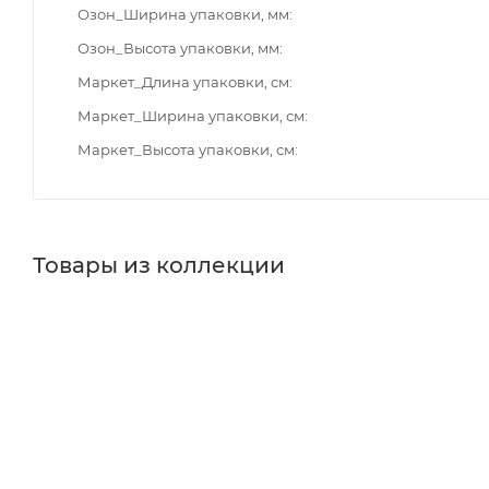
Озон_Ширина упаковки, мм
Озон_Высота упаковки, мм
Маркет_Длина упаковки, см
Маркет_Ширина упаковки, см
Маркет_Высота упаковки, см
Товары из коллекции
Кнопки смыва
Душевые комплекты
Душевые стойк
Реквизиты
Инсталляция, Товар, 00-012316340
Бренд
Grossman