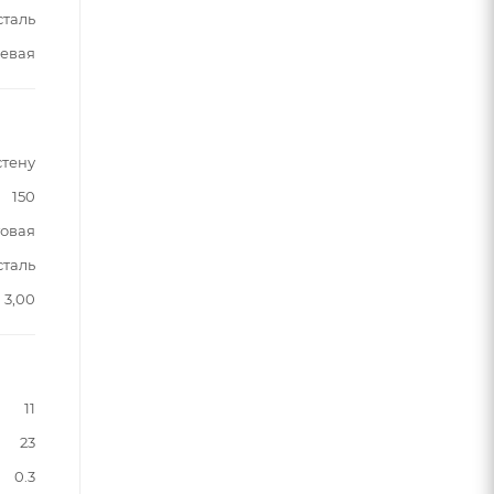
сталь
евая
стену
150
овая
сталь
3,00
11
23
0.3