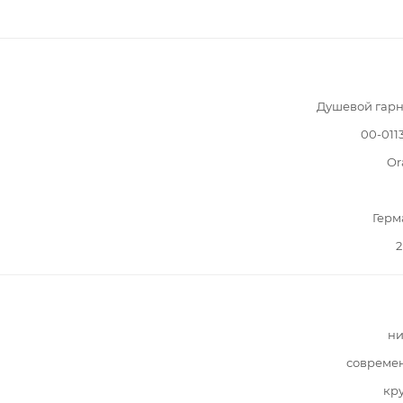
Душевой гарн
00-011
Or
Герм
2
ни
совреме
кр