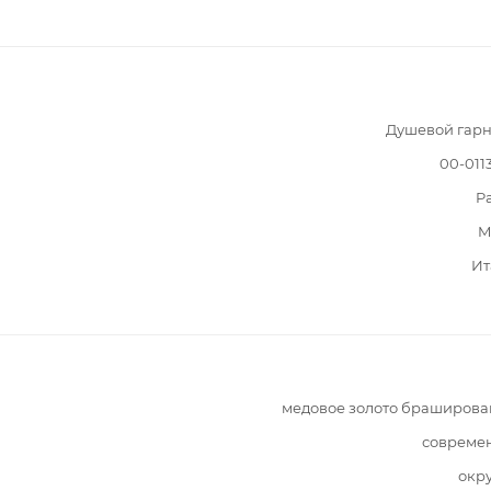
Душевой гарн
00-011
Pa
M
Ит
медовое золото браширов
совреме
окр