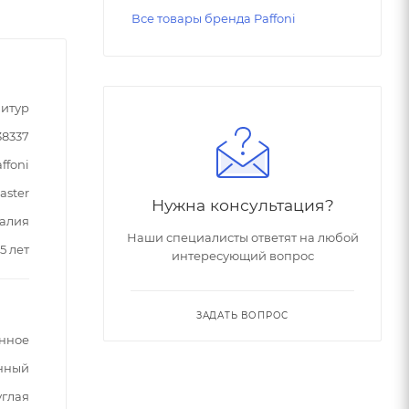
Все товары бренда Paffoni
итур
38337
ffoni
aster
Нужна консультация?
алия
Наши специалисты ответят на любой
5 лет
интересующий вопрос
ЗАДАТЬ ВОПРОС
анное
нный
углая