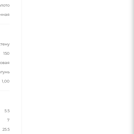
олото
нная
стену
150
овая
атунь
1,00
5.5
7
25.5