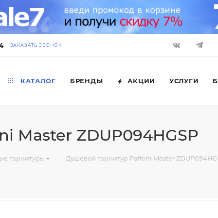
4
ЗАКАЗАТЬ ЗВОНОК
КАТАЛОГ
БРЕНДЫ
АКЦИИ
УСЛУГИ
Б
oni Master ZDUP094HGSP
—
ые гарнитуры
Душевой гарнитур Paffoni Master ZDUP094H