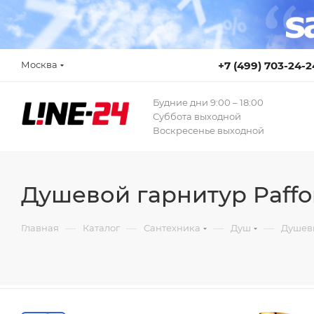
Москва
+7 (499) 703-24-2
Будние дни 9:00 – 18:00
Суббота выходной
Воскресенье выходной
Душевой гарнитур Paff
—
—
—
—
Главная
Каталог
Сантехника
Душ
Душев