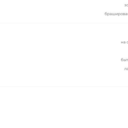
з
браширова
на 
быт
л