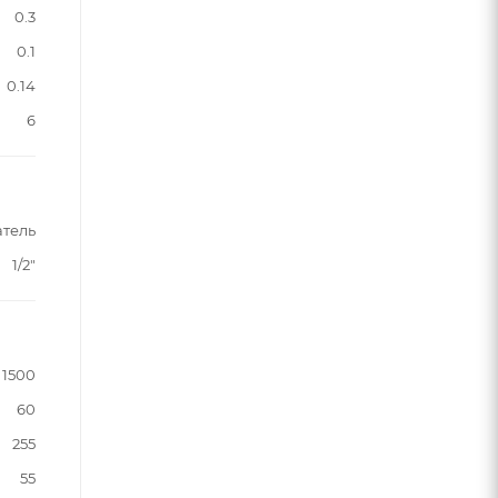
0.3
0.1
0.14
6
атель
1/2"
1500
60
255
55