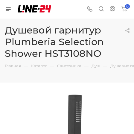
0
Душевой гарнитур
Plumberia Selection
Shower HST3108NO
—
—
—
—
Главная
Каталог
Сантехника
Душ
Душевые г