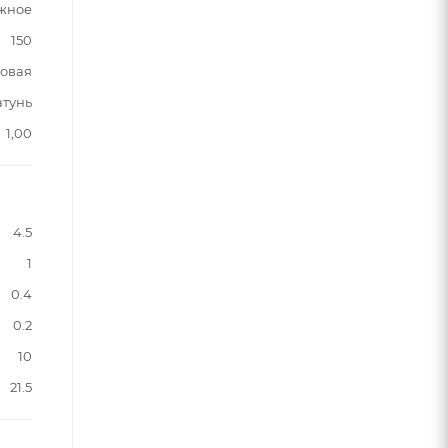
жное
150
овая
атунь
1,00
4.5
1
0.4
0.2
10
21.5