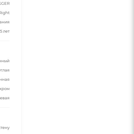
GGER
Right
ания
5 лет
нный
углая
нная
хром
евая
стену