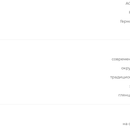
A
Герм
совреме
окр
традицио
глянц
на 