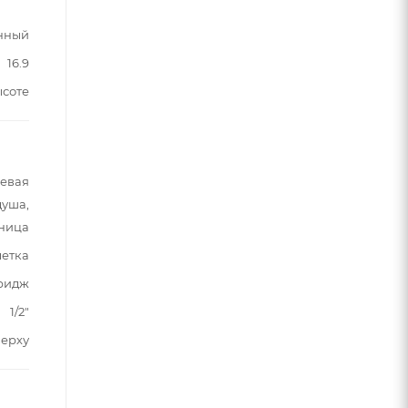
нный
16.9
ысоте
шевая
душа,
ница
летка
ридж
1/2"
верху