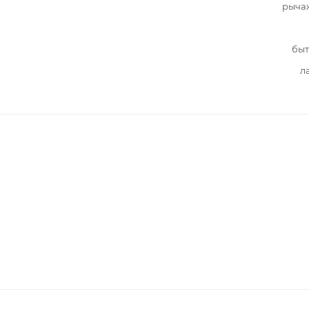
рыча
быт
л