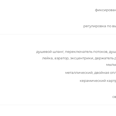
фиксирова
регулировка по в
душевой шланг, переключатель потоков, ду
лейка, аэратор, эксцентрики, держатель 
мыль
металлический, двойная оп
керамический карт
с