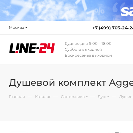
Москва
+7 (499) 703-24-2
Будние дни 9:00 – 18:00
Суббота выходной
Воскресенье выходной
Душевой комплект Agge
—
—
—
—
Главная
Каталог
Сантехника
Душ
Душев